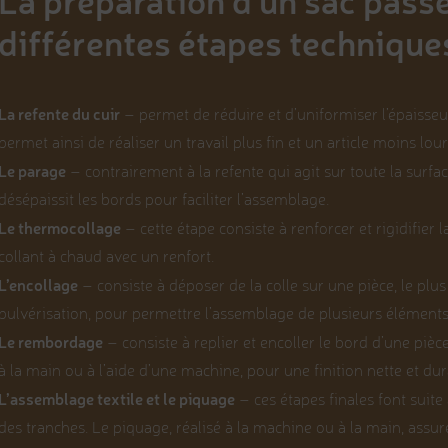
La préparation d'un sac pass
différentes étapes technique
La refente du cuir
– permet de réduire et d’uniformiser l’épaisseur
permet ainsi de réaliser un travail plus fin et un article moins lour
Le parage
– contrairement à la refente qui agit sur toute la surfac
désépaissit les bords pour faciliter l’assemblage.
Le thermocollage
– cette étape consiste à renforcer et rigidifier l
collant à chaud avec un renfort.
L’encollage
– consiste à déposer de la colle sur une pièce, le plu
pulvérisation, pour permettre l’assemblage de plusieurs éléments
Le rembordage
– consiste à replier et encoller le bord d’une piè
à la main ou à l’aide d’une machine, pour une finition nette et dur
L’assemblage textile et le piquage
– ces étapes finales font suite 
des tranches. Le piquage, réalisé à la machine ou à la main, assure