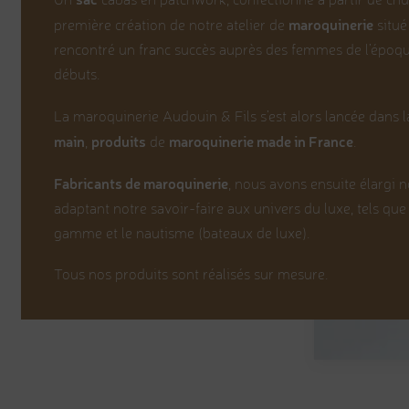
maroquinerie
première création de notre atelier de
situé
rencontré un franc succès auprès des femmes de l’époque.
débuts.
La maroquinerie Audouin & Fils s’est alors lancée dans 
main
produits
maroquinerie made in France
,
de
.
Fabricants de maroquinerie
, nous avons ensuite élargi n
adaptant notre savoir-faire aux univers du luxe, tels que
gamme et le nautisme (bateaux de luxe).
Tous nos produits sont réalisés sur mesure.