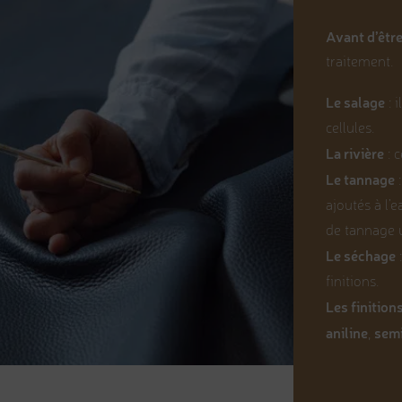
Avant d’être
traitement.
Le salage
: 
cellules.
La rivière
: c
Le tannage
:
ajoutés à l’
de tannage u
Le séchage
:
finitions.
Les finition
aniline
semi
,