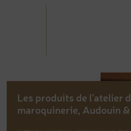
Les produits de l’atelier 
maroquinerie, Audouin & 
sac
Un
cabas en patchwork, confectionné à partir de chute