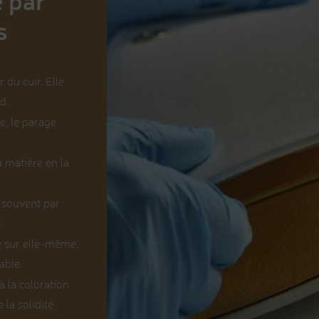
e par
s
 du cuir. Elle
d.
e, le parage
a matière en la
s souvent par
.
ce sur elle-même,
able.
à la coloration
 la solidité