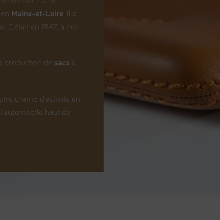
Maine-et-Loire
 en
. Il a
 C’était en 1947, à nos
sacs
la production de
à
otre champ d’activité en
 l’automobile haut de