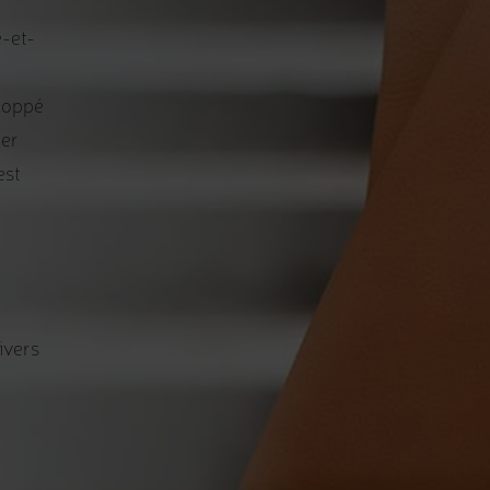
e-et-
eloppé
ier
est
r
nivers