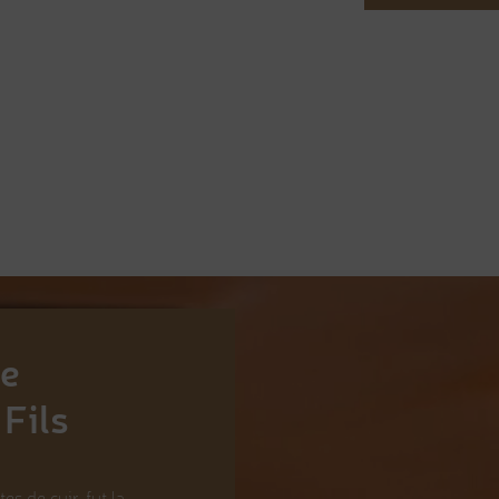
de
Fils
s de cuir, fut la