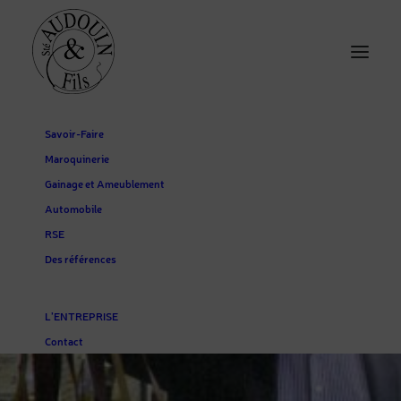
Savoir-Faire
Maroquinerie
Gainage et Ameublement
Automobile
RSE
Des références
Courrier de l'Ouest
L’ENTREPRISE
8 OCTOBRE 2021
|
IN
NON CLASSÉ
|
BY
ENJIN
Contact