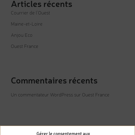
Articles récents
Courrier de l’Ouest
Maine-et-Loire
Anjou Eco
Ouest France
Commentaires récents
Un commentateur WordPress
sur
Ouest France
Archives
Gérer le consentement aux